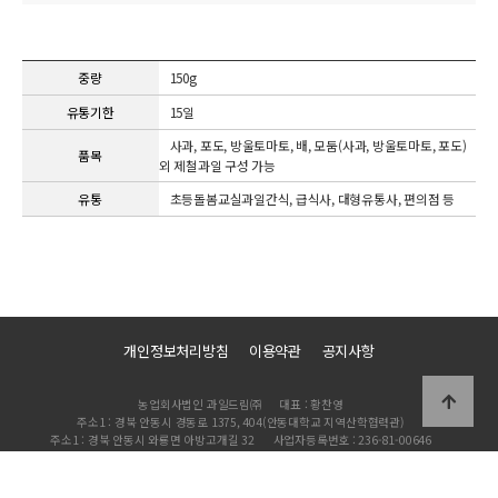
중량
150g
유통기한
15일
사과, 포도, 방울토마토, 배, 모둠(사과, 방울토마토, 포도)
품목
외 제철과일 구성 가능
유통
초등돌봄교실과일간식, 급식사, 대형유통사, 편의점 등
개인정보처리방침
이용약관
공지사항
농업회사법인 과일드림㈜
대표 : 황찬영
주소1 : 경북 안동시 경동로 1375, 404(안동대학교 지역산학협력관)
주소1 : 경북 안동시 와룡면 아방고개길 32
사업자등록번호 : 236-81-00646
TEL : 054-841-3338
이메일 : cy1960@naver.com
Copyright 2021 과일드림 All Rights Reserved.