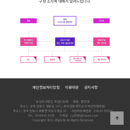
구성 조직에 대해서 알려드립니다.
개인정보처리방침
이용약관
공지사항
농업회사법인 과일드림㈜
대표 : 황찬영
주소1 : 경북 안동시 경동로 1375, 404(안동대학교 지역산학협력관)
주소1 : 경북 안동시 와룡면 아방고개길 32
사업자등록번호 : 236-81-00646
TEL : 054-841-3338
이메일 : cy1960@naver.com
Copyright 2021 과일드림 All Rights Reserved.