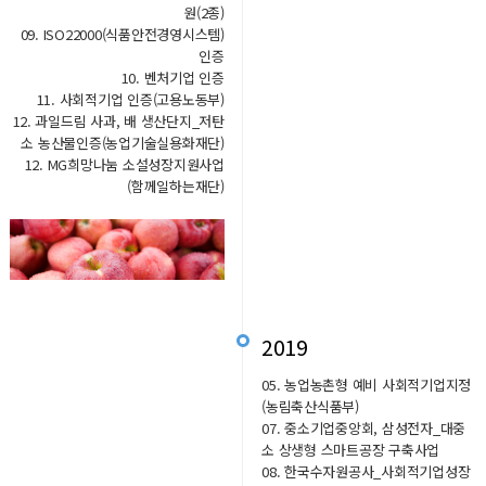
원(2종)
09. ISO22000(식품안전경영시스템)
인증
10. 벤처기업 인증
11. 사회적기업 인증(고용노동부)
12. 과일드림 사과, 배 생산단지_저탄
소 농산물인증(농업기술실용화재단)
12. MG희망나눔 소설성장지원사업
(함께일하는재단)
2019
05. 농업농촌형 예비 사회적기업지정
(농림축산식품부)
07. 중소기업중앙회, 삼성전자_대중
소 상생형 스마트공장 구축사업
08. 한국수자원공사_사회적기업성장