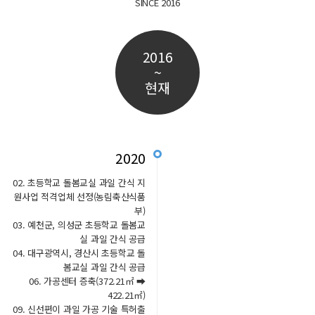
SINCE 2016
2016
~
현재
2020
02. 초등학교 돌봄교실 과일 간식 지
원사업 적격업체 선정(농림축산식품
부)
03. 예천군, 의성군 초등학교 돌봄교
실 과일 간식 공급
04. 대구광역시, 경산시 초등학교 돌
봄교실 과일 간식 공급
06. 가공센터 증축(372.21㎡ ➡
422.21㎡)
09. 신선편이 과일 가공 기술 특허출