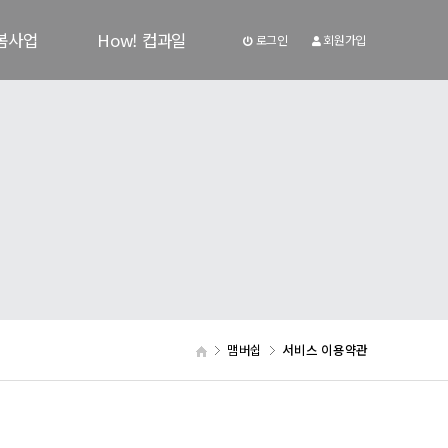
봄사업
How! 컵과일
로그인
회원가입
자료
How! 컵과일
판
맴버쉽
서비스 이용약관