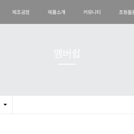
제조공정
제품소개
커뮤니티
초등돌
공정도
컵과일
공지사항
교육
대용량 컵과일
언론보도
게시
맴버쉽
세척사과
고객문의(CS)
갤러리