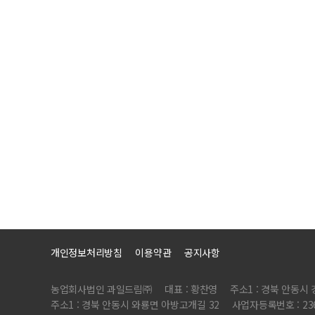
개인정보처리방침
이용약관
공지사항
농업회사법인 과일드림㈜
대표 : 황찬영
주소1 : 경북 안동시
주소1 : 경북 안동시 와룡면 아방고개길 32
사업자등록번호 : 236