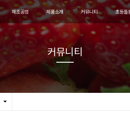
제조공정
제품소개
커뮤니티
초등돌
공정도
컵과일
공지사항
교육
대용량 컵과일
언론보도
게시
커뮤니티
세척사과
고객문의(CS)
갤러리