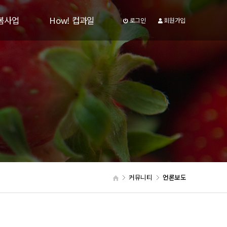
봄사업
How! 컵과일
로그인
회원가입
자료
How! 컵과일
판
커뮤니티
언론보도