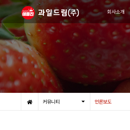
회사소개
인사말
연혁
인증서
주요거래처
조직도
오시는 길
커뮤니티
언론보도